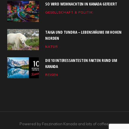
SO WIRD WEIHNACHTEN IN KANADA GEFEIERT
b
i
a
u
e
GESELLSCHAFT & POLITIK
o
t
g
b
d
o
t
r
e
I
TAIGA UND TUNDRA – LEBENSRÄUME IM HOHEN
k
e
a
n
NORDEN
NATUR
r
m
)
DIE 10 INTERESSANTESTEN FAKTEN RUND UM
KANADA
REISEN
Powered by Faszination Kanada and lots of coffee.