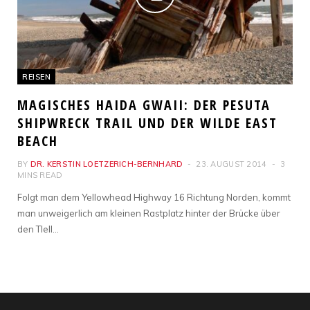
REISEN
MAGISCHES HAIDA GWAII: DER PESUTA
SHIPWRECK TRAIL UND DER WILDE EAST
BEACH
BY
DR. KERSTIN LOETZERICH-BERNHARD
23. AUGUST 2014
3
MINS READ
Folgt man dem Yellowhead Highway 16 Richtung Norden, kommt
man unweigerlich am kleinen Rastplatz hinter der Brücke über
den Tlell…