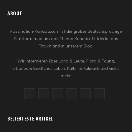
ABOUT
Faszination-Kanada.com ist die größte deutschsprachige
Plattform rund um das Thema Kanada. Entdecke das
Traumland in unserem Blog.
Wir informieren über Land & Leute, Flora & Fauna,
urbanes & ländliches Leben, Kultur & Kulinarik und vieles
mehr.
F
X
I
R
Y
L
a
(
n
S
o
i
c
T
s
S
u
n
BELIEBTESTE ARTIKEL
e
w
t
T
k