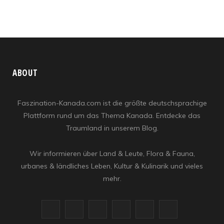
ABOUT
Faszination-Kanada.com ist die größte deutschsprachige
Plattform rund um das Thema Kanada. Entdecke das
Traumland in unserem Blog.
Wir informieren über Land & Leute, Flora & Fauna,
urbanes & ländliches Leben, Kultur & Kulinarik und vieles
mehr.
F
X
I
R
Y
L