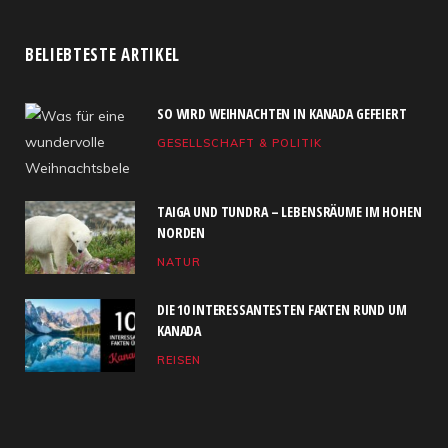
a
(
n
S
o
i
c
T
s
S
u
n
BELIEBTESTE ARTIKEL
e
w
t
T
k
SO WIRD WEIHNACHTEN IN KANADA GEFEIERT
b
i
a
u
e
GESELLSCHAFT & POLITIK
o
t
g
b
d
o
t
r
e
I
TAIGA UND TUNDRA – LEBENSRÄUME IM HOHEN
k
e
a
n
NORDEN
NATUR
r
m
)
DIE 10 INTERESSANTESTEN FAKTEN RUND UM
KANADA
REISEN