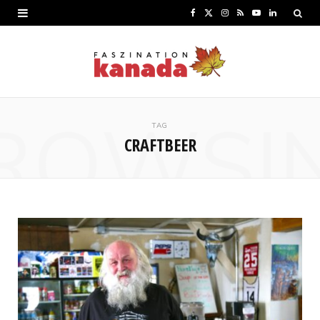
F
X
I
R
Y
L
a
(
n
S
o
i
c
T
s
S
u
n
e
w
t
T
k
ROWSI
b
i
a
u
e
TAG
CRAFTBEER
o
t
g
b
d
o
t
r
e
I
k
e
a
n
r
m
)