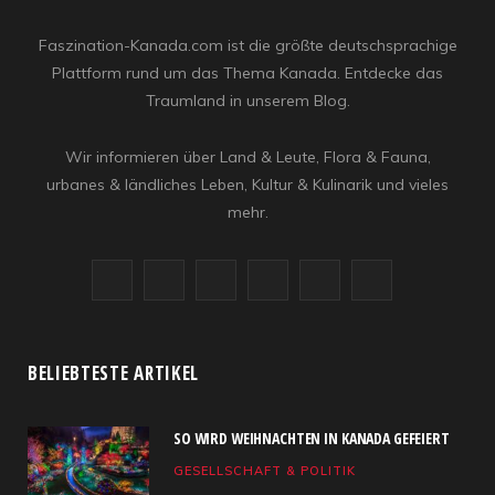
Faszination-Kanada.com ist die größte deutschsprachige
Plattform rund um das Thema Kanada. Entdecke das
Traumland in unserem Blog.
Wir informieren über Land & Leute, Flora & Fauna,
urbanes & ländliches Leben, Kultur & Kulinarik und vieles
mehr.
F
X
I
R
Y
L
a
(
n
S
o
i
c
T
s
S
u
n
BELIEBTESTE ARTIKEL
e
w
t
T
k
SO WIRD WEIHNACHTEN IN KANADA GEFEIERT
b
i
a
u
e
GESELLSCHAFT & POLITIK
o
t
g
b
d