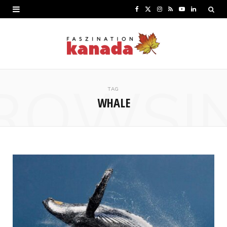
F
X
I
R
Y
L
a
(
n
S
o
i
c
T
s
S
u
n
e
w
t
T
k
ROWSI
b
i
a
u
e
TAG
WHALE
o
t
g
b
d
o
t
r
e
I
k
e
a
n
r
m
)