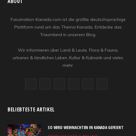
ABOUT
Faszination-Kanada.com ist die größte deutschsprachige
Plattform rund um das Thema Kanada. Entdecke das
Traumland in unserem Blog.
Wir informieren über Land & Leute, Flora & Fauna,
urbanes & ländliches Leben, Kultur & Kulinarik und vieles
mehr.
F
X
I
R
Y
L
a
(
n
S
o
i
c
T
s
S
u
n
BELIEBTESTE ARTIKEL
e
w
t
T
k
SO WIRD WEIHNACHTEN IN KANADA GEFEIERT
b
i
a
u
e