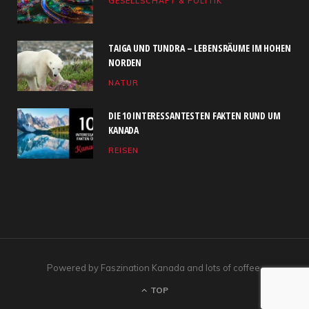
GESELLSCHAFT & POLITIK
o
t
g
b
d
o
t
r
e
I
TAIGA UND TUNDRA – LEBENSRÄUME IM HOHEN
k
e
a
n
NORDEN
NATUR
r
m
)
DIE 10 INTERESSANTESTEN FAKTEN RUND UM
KANADA
REISEN
Powered by Faszination Kanada and lots of coffee.
TOP