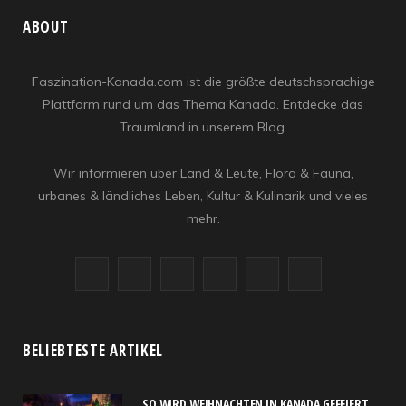
ABOUT
Faszination-Kanada.com ist die größte deutschsprachige
Plattform rund um das Thema Kanada. Entdecke das
Traumland in unserem Blog.
Wir informieren über Land & Leute, Flora & Fauna,
urbanes & ländliches Leben, Kultur & Kulinarik und vieles
mehr.
F
X
I
R
Y
L
a
(
n
S
o
i
c
T
s
S
u
n
BELIEBTESTE ARTIKEL
e
w
t
T
k
SO WIRD WEIHNACHTEN IN KANADA GEFEIERT