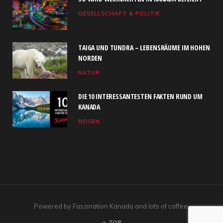
b
i
a
u
e
GESELLSCHAFT & POLITIK
o
t
g
b
d
o
t
r
e
I
TAIGA UND TUNDRA – LEBENSRÄUME IM HOHEN
k
e
a
n
NORDEN
NATUR
r
m
)
DIE 10 INTERESSANTESTEN FAKTEN RUND UM
KANADA
REISEN
Powered by Faszination Kanada and lots of coffee.
TOP