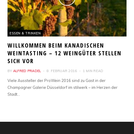
ESSEN & TRINKEN
WILLKOMMEN BEIM KANADISCHEN
WEINTASTING – 12 WEINGÜTER STELLEN
SICH VOR
BY
ALFRED PRADEL
8. FEBRUAR 2016
1 MIN READ
Viele Aussteller der ProWein 2016 sind zu Gast in der
Champagner Galerie Düsseldorf im stilwerk – im Herzen der
Stadt…