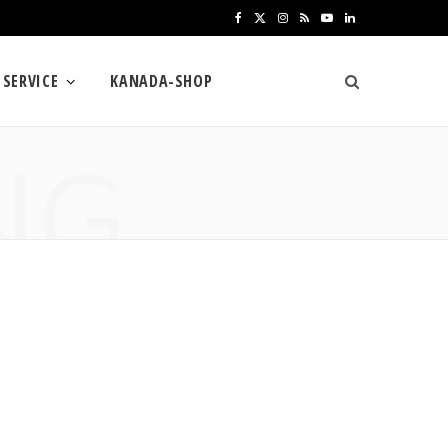
F
X
I
R
Y
L
a
(
n
S
o
i
SERVICE
KANADA-SHOP
c
T
s
S
u
n
e
w
t
T
k
NG
b
i
a
u
e
o
t
g
b
d
o
t
r
e
I
k
e
a
n
r
m
)