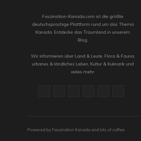
Faszination-Kanada.com ist die größte
deutschsprachige Plattform rund um das Thema
Kanada. Entdecke das Traumland in unserem
Blog.
Wir informieren über Land & Leute, Flora & Fauna,
urbanes & ländliches Leben, Kultur & Kulinarik und
vieles mehr.
F
X
I
R
Y
L
a
(
n
S
o
i
c
T
s
S
u
n
e
w
t
T
k
Powered by Faszination Kanada and lots of coffee.
b
i
a
u
e