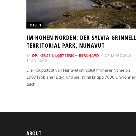
REISEN
IM HOHEN NORDEN: DER SYLVIA GRINNEL
TERRITORIAL PARK, NUNAVUT
BY
DR. KERSTIN LOETZERICH-BERNHARD
27. MÄRZ 2015
1 MIN READ
Die Hauptstadt von Nunavut ist Iqaluit (früherer Name bis
1987 Frobisher Bay), und sie ist mit knapp 7000 Einwohner
auch…
ABOUT