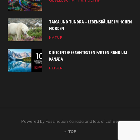
GESELLSCHAFT & POLITIK
o
t
g
b
d
o
t
r
e
I
TAIGA UND TUNDRA – LEBENSRÄUME IM HOHEN
k
e
a
n
NORDEN
NATUR
r
m
)
DIE 10 INTERESSANTESTEN FAKTEN RUND UM
KANADA
REISEN
Powered by Faszination Kanada and lots of coffee.
TOP