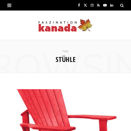
F
X
I
R
Y
L
a
(
n
S
o
i
c
T
s
S
u
n
e
w
t
T
k
ROWSI
b
i
a
u
e
TAG
STÜHLE
o
t
g
b
d
o
t
r
e
I
k
e
a
n
r
m
)