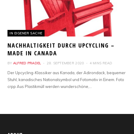
IN EIGENER SACHE
NACHHALTIGKEIT DURCH UPCYCLING –
MADE IN CANADA
BY
ALFRED PRADEL
28. SEPTEMBER 2020
4 MINS READ
Der Upcycling-Klassiker aus Kanada, der Adirondack, bequemer
Stuhl, kanadisches Nationalsymbol und Fotomotiv in Einem. Foto
crpp Aus Plastikmüll werden wunderschöne,…