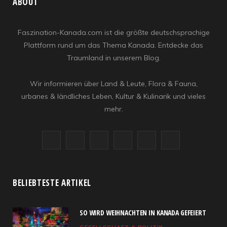
ABOUT
Faszination-Kanada.com ist die größte deutschsprachige
Plattform rund um das Thema Kanada. Entdecke das
Traumland in unserem Blog.
Wir informieren über Land & Leute, Flora & Fauna,
urbanes & ländliches Leben, Kultur & Kulinarik und vieles
mehr.
F
X
I
R
Y
L
a
(
n
S
o
i
c
T
s
S
u
n
BELIEBTESTE ARTIKEL
e
w
t
T
k
SO WIRD WEIHNACHTEN IN KANADA GEFEIERT
b
i
a
u
e