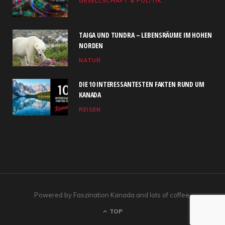
GESELLSCHAFT & POLITIK
o
t
g
b
d
o
t
r
e
I
TAIGA UND TUNDRA – LEBENSRÄUME IM HOHEN
k
e
a
n
NORDEN
NATUR
r
m
)
DIE 10 INTERESSANTESTEN FAKTEN RUND UM
KANADA
REISEN
Powered by Faszination Kanada and lots of coffee.
TOP