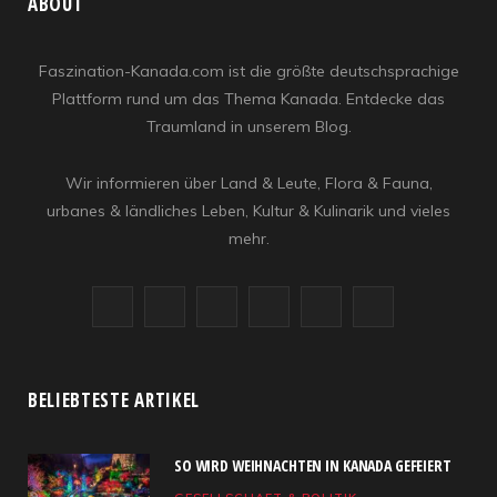
ABOUT
Faszination-Kanada.com ist die größte deutschsprachige
Plattform rund um das Thema Kanada. Entdecke das
Traumland in unserem Blog.
Wir informieren über Land & Leute, Flora & Fauna,
urbanes & ländliches Leben, Kultur & Kulinarik und vieles
mehr.
F
X
I
R
Y
L
a
(
n
S
o
i
c
T
s
S
u
n
BELIEBTESTE ARTIKEL
e
w
t
T
k
SO WIRD WEIHNACHTEN IN KANADA GEFEIERT
b
i
a
u
e