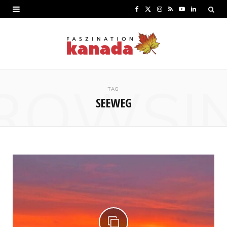
F
X
I
R
Y
L
a
(
n
S
o
i
c
T
s
S
u
n
e
w
t
T
k
ROWSI
b
i
a
u
e
TAG
SEEWEG
o
t
g
b
d
o
t
r
e
I
k
e
a
n
r
m
)