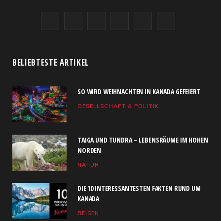
F
X
I
R
Y
L
a
(
n
S
o
i
c
T
s
S
u
n
BELIEBTESTE ARTIKEL
e
w
t
T
k
SO WIRD WEIHNACHTEN IN KANADA GEFEIERT
b
i
a
u
e
GESELLSCHAFT & POLITIK
o
t
g
b
d
o
t
r
e
I
TAIGA UND TUNDRA – LEBENSRÄUME IM HOHEN
k
e
a
n
NORDEN
NATUR
r
m
)
DIE 10 INTERESSANTESTEN FAKTEN RUND UM
KANADA
REISEN