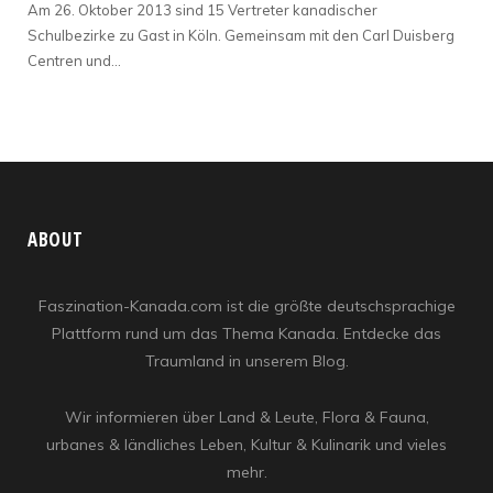
Am 26. Oktober 2013 sind 15 Vertreter kanadischer
Schulbezirke zu Gast in Köln. Gemeinsam mit den Carl Duisberg
Centren und…
ABOUT
Faszination-Kanada.com ist die größte deutschsprachige
Plattform rund um das Thema Kanada. Entdecke das
Traumland in unserem Blog.
Wir informieren über Land & Leute, Flora & Fauna,
urbanes & ländliches Leben, Kultur & Kulinarik und vieles
mehr.