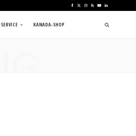
F
X
I
R
Y
L
a
(
n
S
o
i
SERVICE
KANADA-SHOP
c
T
s
S
u
n
e
w
t
T
k
NG
b
i
a
u
e
o
t
g
b
d
o
t
r
e
I
k
e
a
n
r
m
)