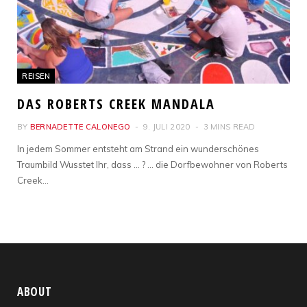
REISEN
DAS ROBERTS CREEK MANDALA
BY
BERNADETTE CALONEGO
9. JULI 2020
3 MINS READ
In jedem Sommer entsteht am Strand ein wunderschönes
Traumbild Wusstet Ihr, dass … ? … die Dorfbewohner von Roberts
Creek…
ABOUT