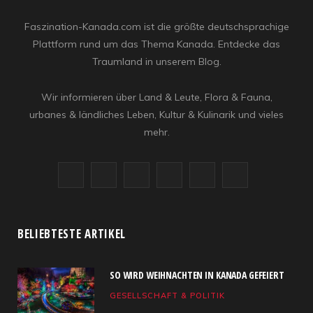
Faszination-Kanada.com ist die größte deutschsprachige
Plattform rund um das Thema Kanada. Entdecke das
Traumland in unserem Blog.
Wir informieren über Land & Leute, Flora & Fauna,
urbanes & ländliches Leben, Kultur & Kulinarik und vieles
mehr.
F
X
I
R
Y
L
a
(
n
S
o
i
c
T
s
S
u
n
BELIEBTESTE ARTIKEL
e
w
t
T
k
SO WIRD WEIHNACHTEN IN KANADA GEFEIERT
b
i
a
u
e
GESELLSCHAFT & POLITIK
o
t
g
b
d