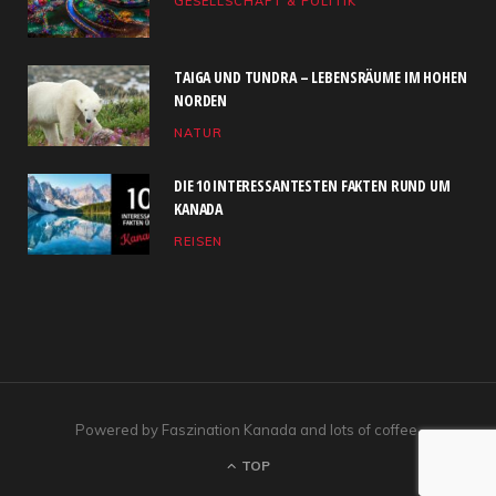
GESELLSCHAFT & POLITIK
o
t
g
b
d
o
t
r
e
I
TAIGA UND TUNDRA – LEBENSRÄUME IM HOHEN
k
e
a
n
NORDEN
NATUR
r
m
)
DIE 10 INTERESSANTESTEN FAKTEN RUND UM
KANADA
REISEN
Powered by Faszination Kanada and lots of coffee.
TOP