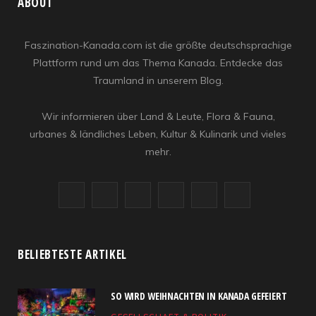
ABOUT
Faszination-Kanada.com ist die größte deutschsprachige
Plattform rund um das Thema Kanada. Entdecke das
Traumland in unserem Blog.
Wir informieren über Land & Leute, Flora & Fauna,
urbanes & ländliches Leben, Kultur & Kulinarik und vieles
mehr.
F
X
I
R
Y
L
a
(
n
S
o
i
c
T
s
S
u
n
BELIEBTESTE ARTIKEL
e
w
t
T
k
SO WIRD WEIHNACHTEN IN KANADA GEFEIERT
b
i
a
u
e