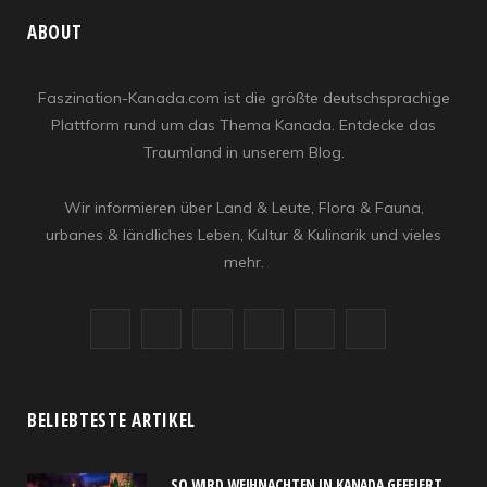
ABOUT
Faszination-Kanada.com ist die größte deutschsprachige
Plattform rund um das Thema Kanada. Entdecke das
Traumland in unserem Blog.
Wir informieren über Land & Leute, Flora & Fauna,
urbanes & ländliches Leben, Kultur & Kulinarik und vieles
mehr.
F
X
I
R
Y
L
a
(
n
S
o
i
c
T
s
S
u
n
BELIEBTESTE ARTIKEL
e
w
t
T
k
SO WIRD WEIHNACHTEN IN KANADA GEFEIERT