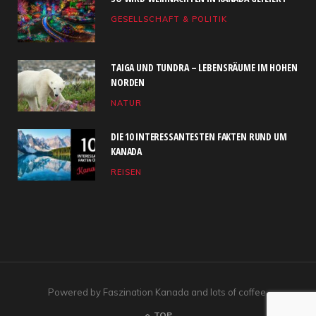
b
i
a
u
e
GESELLSCHAFT & POLITIK
o
t
g
b
d
o
t
r
e
I
TAIGA UND TUNDRA – LEBENSRÄUME IM HOHEN
k
e
a
n
NORDEN
NATUR
r
m
)
DIE 10 INTERESSANTESTEN FAKTEN RUND UM
KANADA
REISEN
Powered by Faszination Kanada and lots of coffee.
TOP