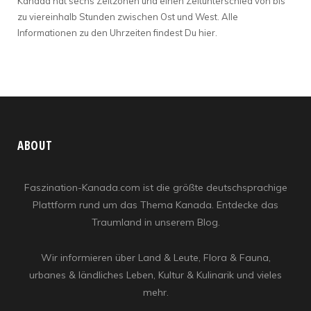
Kanada hat sechs Zeitzonen und einen Zeitunterschied von bis
zu viereinhalb Stunden zwischen Ost und West. Alle
Informationen zu den Uhrzeiten findest Du hier.
ABOUT
Faszination-Kanada.com ist die größte deutschsprachige
Plattform rund um das Thema Kanada. Entdecke das
Traumland in unserem Blog.
Wir informieren über Land & Leute, Flora & Fauna,
urbanes & ländliches Leben, Kultur & Kulinarik und vieles
mehr.