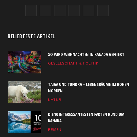
F
X
I
R
Y
L
a
(
n
S
o
i
c
T
s
S
u
n
BELIEBTESTE ARTIKEL
e
w
t
T
k
SO WIRD WEIHNACHTEN IN KANADA GEFEIERT
b
i
a
u
e
GESELLSCHAFT & POLITIK
o
t
g
b
d
o
t
r
e
I
TAIGA UND TUNDRA – LEBENSRÄUME IM HOHEN
k
e
a
n
NORDEN
NATUR
r
m
)
DIE 10 INTERESSANTESTEN FAKTEN RUND UM
KANADA
REISEN