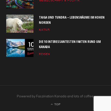
GESELLSCHAFT & POLITIK
o
t
g
b
d
o
t
r
e
I
TAIGA UND TUNDRA – LEBENSRÄUME IM HOHEN
k
e
a
n
NORDEN
NATUR
r
m
)
DIE 10 INTERESSANTESTEN FAKTEN RUND UM
KANADA
REISEN
Powered by Faszination Kanada and lots of coffee.
TOP