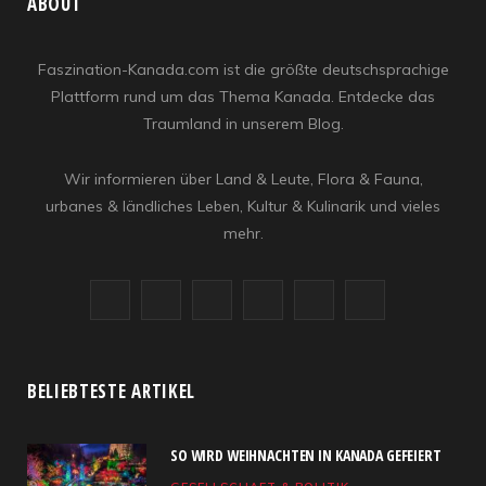
ABOUT
Faszination-Kanada.com ist die größte deutschsprachige
Plattform rund um das Thema Kanada. Entdecke das
Traumland in unserem Blog.
Wir informieren über Land & Leute, Flora & Fauna,
urbanes & ländliches Leben, Kultur & Kulinarik und vieles
mehr.
F
X
I
R
Y
L
a
(
n
S
o
i
c
T
s
S
u
n
BELIEBTESTE ARTIKEL
e
w
t
T
k
SO WIRD WEIHNACHTEN IN KANADA GEFEIERT
b
i
a
u
e