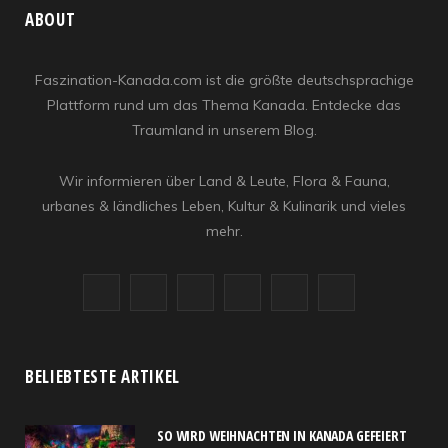
ABOUT
Faszination-Kanada.com ist die größte deutschsprachige
Plattform rund um das Thema Kanada. Entdecke das
Traumland in unserem Blog.
Wir informieren über Land & Leute, Flora & Fauna,
urbanes & ländliches Leben, Kultur & Kulinarik und vieles
mehr.
F
X
I
R
Y
L
a
(
n
S
o
i
c
T
s
S
u
n
BELIEBTESTE ARTIKEL
e
w
t
T
k
SO WIRD WEIHNACHTEN IN KANADA GEFEIERT
b
i
a
u
e