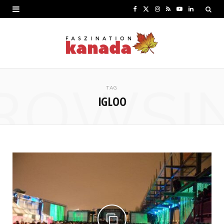
F
X
I
R
Y
L
a
(
n
S
o
i
c
T
s
S
u
n
e
w
t
T
k
ROWSI
b
i
a
u
e
TAG
IGLOO
o
t
g
b
d
o
t
r
e
I
k
e
a
n
r
m
)