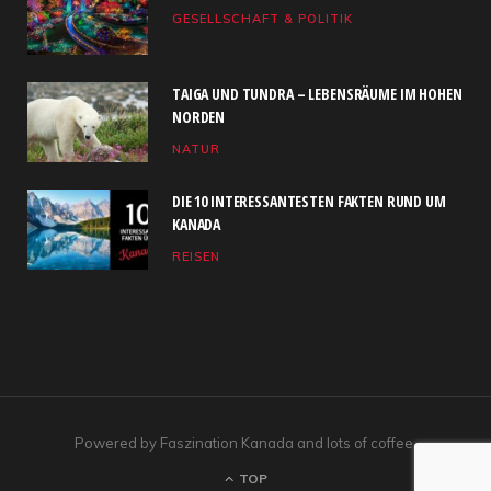
GESELLSCHAFT & POLITIK
o
t
g
b
d
o
t
r
e
I
TAIGA UND TUNDRA – LEBENSRÄUME IM HOHEN
k
e
a
n
NORDEN
NATUR
r
m
)
DIE 10 INTERESSANTESTEN FAKTEN RUND UM
KANADA
REISEN
Powered by Faszination Kanada and lots of coffee.
TOP