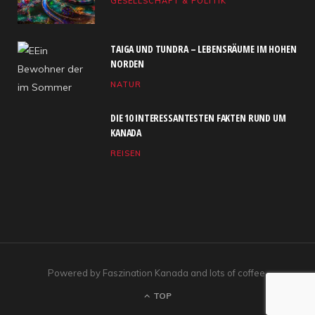
GESELLSCHAFT & POLITIK
o
t
g
b
d
o
t
r
e
I
TAIGA UND TUNDRA – LEBENSRÄUME IM HOHEN
k
e
a
n
NORDEN
NATUR
r
m
)
DIE 10 INTERESSANTESTEN FAKTEN RUND UM
KANADA
REISEN
Powered by Faszination Kanada and lots of coffee.
TOP