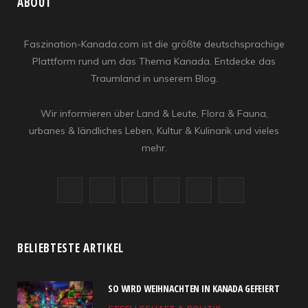
ABOUT
Faszination-Kanada.com ist die größte deutschsprachige
Plattform rund um das Thema Kanada. Entdecke das
Traumland in unserem Blog.
Wir informieren über Land & Leute, Flora & Fauna,
urbanes & ländliches Leben, Kultur & Kulinarik und vieles
mehr.
F
X
I
R
Y
L
a
(
n
S
o
i
c
T
s
S
u
n
BELIEBTESTE ARTIKEL
e
w
t
T
k
SO WIRD WEIHNACHTEN IN KANADA GEFEIERT
b
i
a
u
e