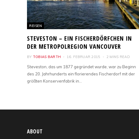
REISEN
STEVESTON – EIN FISCHERDÖRFCHEN IN
DER METROPOLREGION VANCOUVER
BY
TOBIAS BARTH
16. FEBRUAR 2015
2 MINS READ
Steveston, das um 1877 gegründet wurde, war zu Beginn
des 20. Jahrhunderts ein florierendes Fischerdorf mit der
größten Konservenfabrik in…
ABOUT