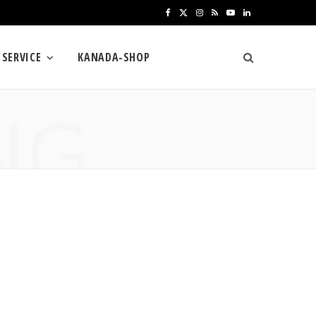
F
X
I
R
Y
L
a
(
n
S
o
i
SERVICE
KANADA-SHOP
c
T
s
S
u
n
e
w
t
T
k
NG
b
i
a
u
e
o
t
g
b
d
o
t
r
e
I
k
e
a
n
r
m
)