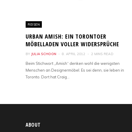
REISEN
URBAN AMISH: EIN TORONTOER
MÖBELLADEN VOLLER WIDERSPRÜCHE
BY
JULIA SCHOON
8. APRIL 2012
2 MINS READ
Beim Stichwort „Amish“ denken wohl die wenigsten
Menschen an Designermöbel. Es sei denn, sie leben in
Toronto. Dort hat Craig…
ABOUT