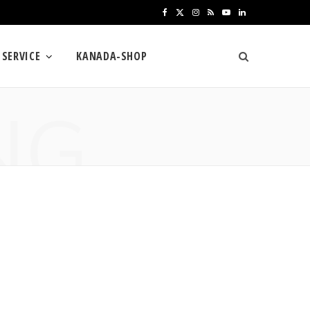
F
X
I
R
Y
L
a
(
n
S
o
i
SERVICE
KANADA-SHOP
c
T
s
S
u
n
e
w
t
T
k
NG
b
i
a
u
e
o
t
g
b
d
o
t
r
e
I
k
e
a
n
r
m
)