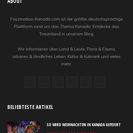
ABOUT
Faszination-Kanada.com ist die größte deutschsprachige
Plattform rund um das Thema Kanada. Entdecke das
Traumland in unserem Blog.
Wir informieren über Land & Leute, Flora & Fauna,
urbanes & ländliches Leben, Kultur & Kulinarik und vieles
mehr.
F
X
I
R
Y
L
a
(
n
S
o
i
c
T
s
S
u
n
BELIEBTESTE ARTIKEL
e
w
t
T
k
SO WIRD WEIHNACHTEN IN KANADA GEFEIERT
b
i
a
u
e