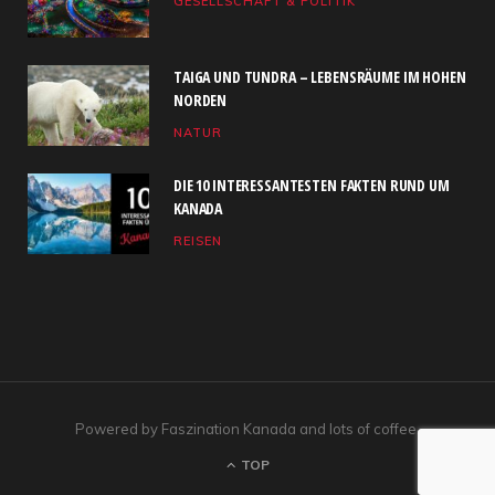
GESELLSCHAFT & POLITIK
o
t
g
b
d
o
t
r
e
I
TAIGA UND TUNDRA – LEBENSRÄUME IM HOHEN
k
e
a
n
NORDEN
NATUR
r
m
)
DIE 10 INTERESSANTESTEN FAKTEN RUND UM
KANADA
REISEN
Powered by Faszination Kanada and lots of coffee.
TOP