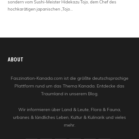
sondern vom Sushi-Meister Hidekazu Tojo, dem Chef des
hochkarätigen japanischen „Tojo…
ABOUT
Faszination-Kanada.com ist die größte deutschsprachige
Plattform rund um das Thema Kanada. Entdecke das
Traumland in unserem Blog.
Wir informieren über Land & Leute, Flora & Fauna,
urbanes & ländliches Leben, Kultur & Kulinarik und vieles
mehr.