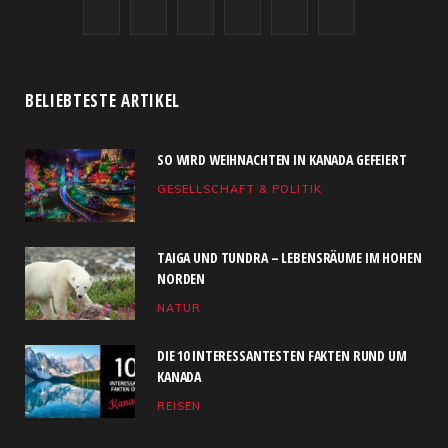
F
X
I
R
Y
L
a
(
n
S
o
i
c
T
s
S
u
n
BELIEBTESTE ARTIKEL
e
w
t
T
k
SO WIRD WEIHNACHTEN IN KANADA GEFEIERT
b
i
a
u
e
GESELLSCHAFT & POLITIK
o
t
g
b
d
o
t
r
e
I
TAIGA UND TUNDRA – LEBENSRÄUME IM HOHEN
k
e
a
n
NORDEN
NATUR
r
m
)
DIE 10 INTERESSANTESTEN FAKTEN RUND UM
KANADA
REISEN