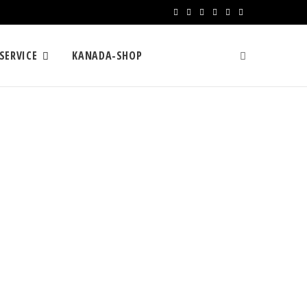
F
X
I
R
Y
L
a
(
n
S
o
i
SERVICE
KANADA-SHOP
c
T
s
S
u
n
e
w
t
T
k
b
i
a
u
e
o
t
g
b
d
o
t
r
e
I
k
e
a
n
r
m
)