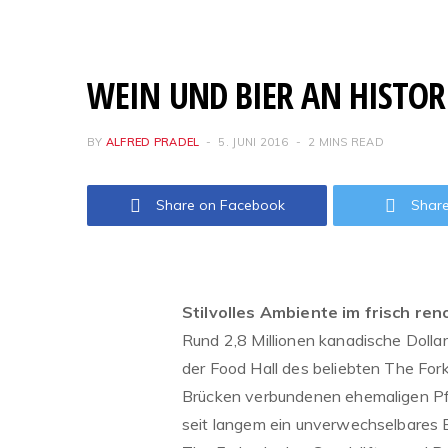
WEIN UND BIER AN HISTOR
BY
ALFRED PRADEL
5. JUNI 2016
2 MINS READ
Share on Facebook
Share
Stilvolles Ambiente im frisch re
Rund 2,8 Millionen kanadische Dolla
der Food Hall des beliebten The Fork
Brücken verbundenen ehemaligen Pfer
seit langem ein unverwechselbares E