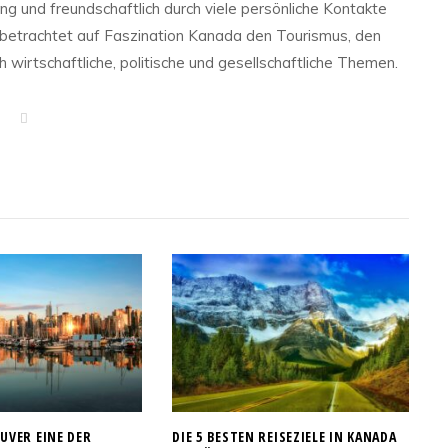
eng und freundschaftlich durch viele persönliche Kontakte
 betrachtet auf Faszination Kanada den Tourismus, den
 wirtschaftliche, politische und gesellschaftliche Themen.
W
e
b
s
i
t
e
VER EINE DER
DIE 5 BESTEN REISEZIELE IN KANADA