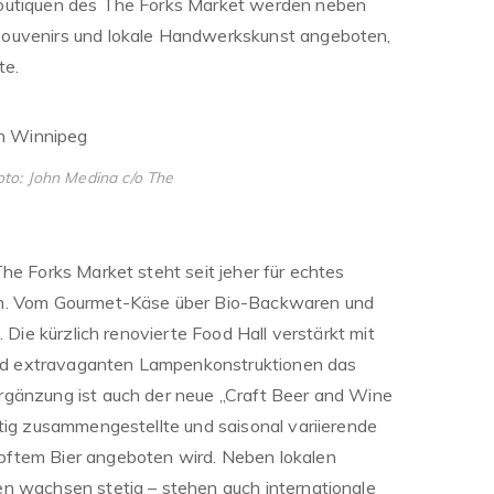
Boutiquen des The Forks Market werden neben
Souvenirs und lokale Handwerkskunst angeboten,
te.
oto: John Medina c/o The
he Forks Market steht seit jeher für echtes
en. Vom Gourmet-Käse über Bio-Backwaren und
. Die kürzlich renovierte Food Hall verstärkt mit
 und extravaganten Lampenkonstruktionen das
rgänzung ist auch der neue „Craft Beer and Wine
ltig zusammengestellte und saisonal variierende
ftem Bier angeboten wird. Neben lokalen
n wachsen stetig – stehen auch internationale