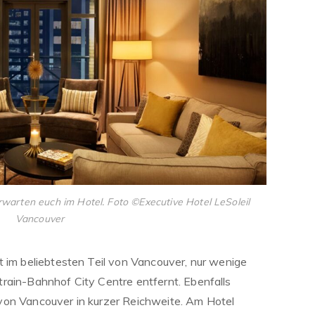
arten euch im Hotel. Foto ©Executive Hotel LeSoleil
Vancouver
t im beliebtesten Teil von Vancouver, nur wenige
rain-Bahnhof City Centre entfernt. Ebenfalls
von Vancouver in kurzer Reichweite. Am Hotel