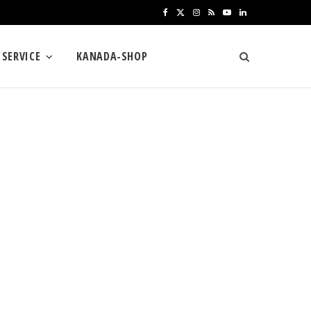
F
X
I
R
Y
L
a
(
n
S
o
i
SERVICE
KANADA-SHOP
c
T
s
S
u
n
e
w
t
T
k
b
i
a
u
e
o
t
g
b
d
o
t
r
e
I
k
e
a
n
r
m
)