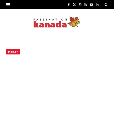
F
X
I
R
Y
L
a
(
n
S
o
i
c
T
s
S
u
n
e
w
t
T
k
b
i
a
u
e
o
t
g
b
d
REISEN
o
t
r
e
I
k
e
a
n
r
m
)