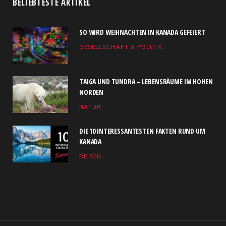
BELIEBTESTE ARTIKEL
e
w
t
T
k
SO WIRD WEIHNACHTEN IN KANADA GEFEIERT
b
i
a
u
e
GESELLSCHAFT & POLITIK
o
t
g
b
d
o
t
r
e
I
TAIGA UND TUNDRA – LEBENSRÄUME IM HOHEN
k
e
a
n
NORDEN
NATUR
r
m
)
DIE 10 INTERESSANTESTEN FAKTEN RUND UM
KANADA
REISEN