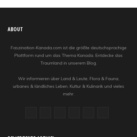
ABOUT
Faszination-Kanada.com ist die größte deutschsprachige
Plattform rund um das Thema Kanada. Entdecke das
Traumland in unserem Blog.
Wir informieren über Land & Leute, Flora & Fauna,
urbanes & ländliches Leben, Kultur & Kulinarik und vieles
mehr.
F
X
I
R
Y
L
a
(
n
S
o
i
c
T
s
S
u
n