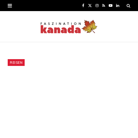
F
X
I
R
Y
L
a
(
n
S
o
i
c
T
s
S
u
n
e
w
t
T
k
b
i
a
u
e
o
t
g
b
d
REISEN
o
t
r
e
I
k
e
a
n
r
m
)