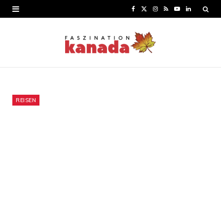
F
X
I
R
Y
L
a
(
n
S
o
i
c
T
s
S
u
n
e
w
t
T
k
b
i
a
u
e
o
t
g
b
d
REISEN
o
t
r
e
I
k
e
a
n
r
m
)