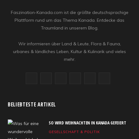
Faszination-Kanada.com ist die größte deutschsprachige
Plattform rund um das Thema Kanada. Entdecke das
Traumland in unserem Blog.
Wir informieren über Land & Leute, Flora & Fauna,
urbanes & ländliches Leben, Kultur & Kulinarik und vieles
mehr.
F
X
I
R
Y
L
a
(
n
S
o
i
c
T
s
S
u
n
BELIEBTESTE ARTIKEL
e
w
t
T
k
SO WIRD WEIHNACHTEN IN KANADA GEFEIERT
b
i
a
u
e
GESELLSCHAFT & POLITIK
o
t
g
b
d