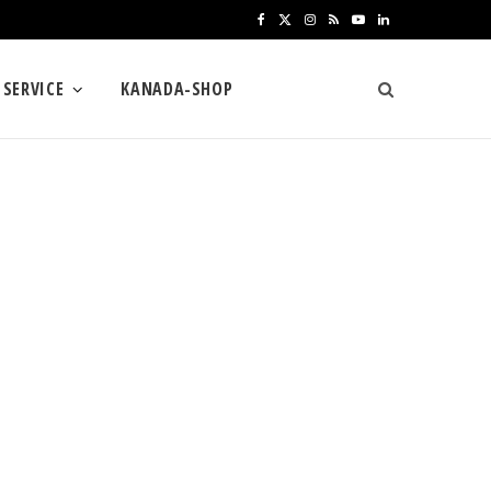
F
X
I
R
Y
L
a
(
n
S
o
i
SERVICE
KANADA-SHOP
c
T
s
S
u
n
e
w
t
T
k
b
i
a
u
e
o
t
g
b
d
o
t
r
e
I
k
e
a
n
r
m
)