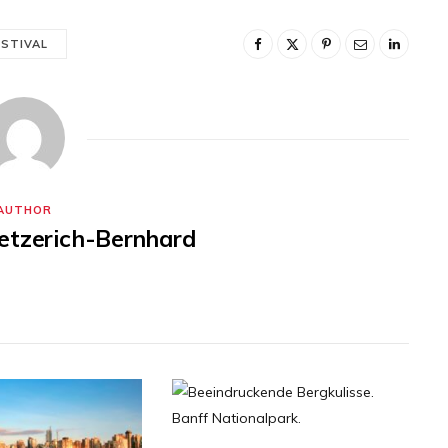
STIVAL
AUTHOR
oetzerich-Bernhard