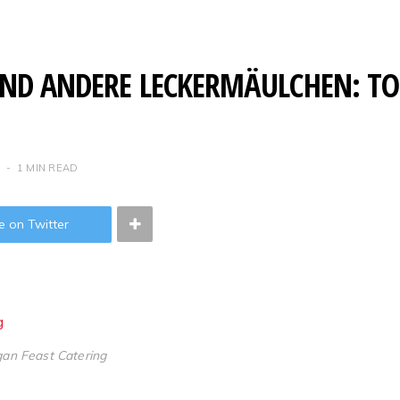
 UND ANDERE LECKERMÄULCHEN: T
1 MIN READ
e on Twitter
an Feast Catering