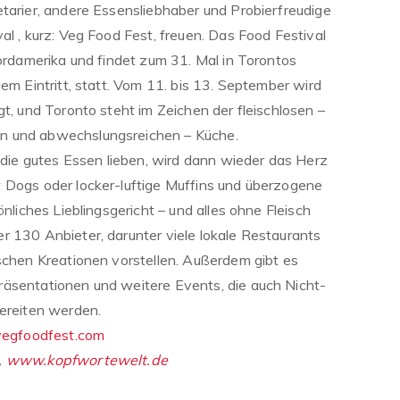
etarier, andere Essensliebhaber und Probierfreudige
al , kurz: Veg Food Fest, freuen. Das Food Festival
Nordamerika und findet zum 31. Mal in Torontos
iem Eintritt, statt. Vom 11. bis 13. September wird
gt, und Toronto steht im Zeichen der fleischlosen –
n und abwechslungsreichen – Küche.
, die gutes Essen lieben, wird dann wieder das Herz
 Dogs oder locker-luftige Muffins und überzogene
önliches Lieblingsgericht – und alles ohne Fleisch
r 130 Anbieter, darunter viele lokale Restaurants
ischen Kreationen vorstellen. Außerdem gibt es
räsentationen und weitere Events, die auch Nicht-
bereiten werden.
/vegfoodfest.com
,
www.kopfwortewelt.de