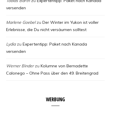
Tobias Barth
zu
Expertentipp: Paket nach Kanada
versenden
Marlene Goebel
zu
Der Winter im Yukon ist voller
Erlebnisse, die Du nicht versäumen solltest
Lydia
zu
Expertentipp: Paket nach Kanada
versenden
Werner Binder
zu
Kolumne von Bernadette
Calonego – Ohne Pass über den 49. Breitengrad
WERBUNG