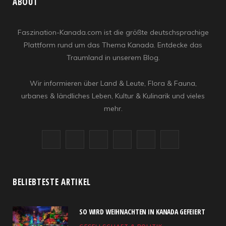
ABOUT
Faszination-Kanada.com ist die größte deutschsprachige
Plattform rund um das Thema Kanada. Entdecke das
Traumland in unserem Blog.
Wir informieren über Land & Leute, Flora & Fauna,
urbanes & ländliches Leben, Kultur & Kulinarik und vieles
mehr.
F
X
I
R
Y
L
a
(
n
S
o
i
c
T
s
S
u
n
BELIEBTESTE ARTIKEL
e
w
t
T
k
SO WIRD WEIHNACHTEN IN KANADA GEFEIERT
b
i
a
u
e