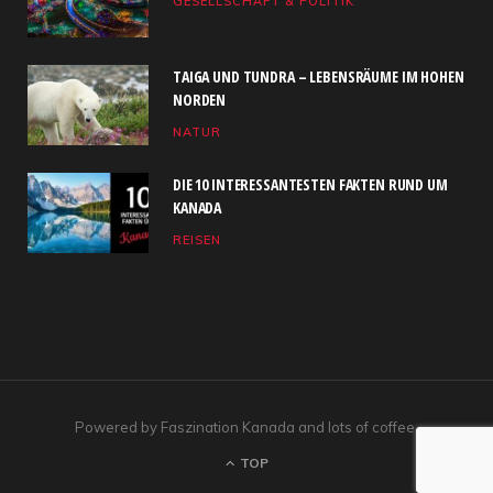
GESELLSCHAFT & POLITIK
o
t
g
b
d
o
t
r
e
I
TAIGA UND TUNDRA – LEBENSRÄUME IM HOHEN
k
e
a
n
NORDEN
NATUR
r
m
)
DIE 10 INTERESSANTESTEN FAKTEN RUND UM
KANADA
REISEN
Powered by Faszination Kanada and lots of coffee.
TOP