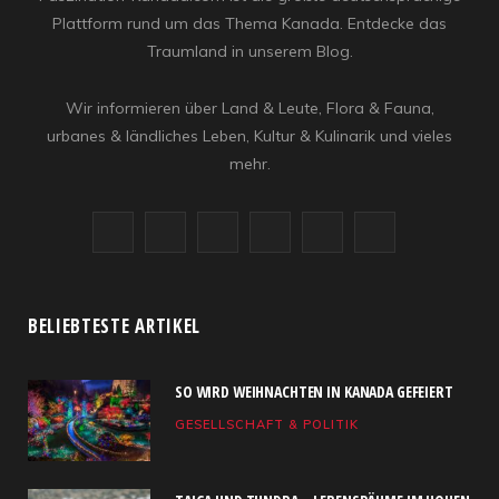
Plattform rund um das Thema Kanada. Entdecke das
Traumland in unserem Blog.
Wir informieren über Land & Leute, Flora & Fauna,
urbanes & ländliches Leben, Kultur & Kulinarik und vieles
mehr.
F
X
I
R
Y
L
a
(
n
S
o
i
c
T
s
S
u
n
BELIEBTESTE ARTIKEL
e
w
t
T
k
SO WIRD WEIHNACHTEN IN KANADA GEFEIERT
b
i
a
u
e
GESELLSCHAFT & POLITIK
o
t
g
b
d
o
t
r
e
I