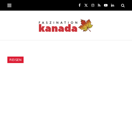
F
X
I
R
Y
L
a
(
n
S
o
i
c
T
s
S
u
n
e
w
t
T
k
b
i
a
u
e
o
t
g
b
d
REISEN
o
t
r
e
I
k
e
a
n
r
m
)