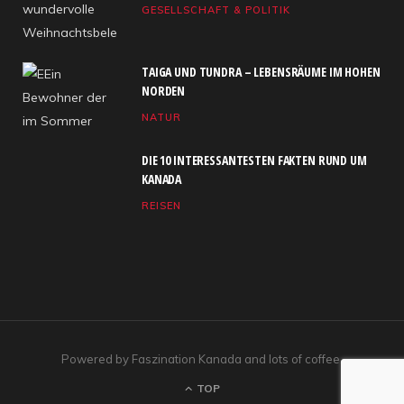
GESELLSCHAFT & POLITIK
o
t
g
b
d
o
t
r
e
I
TAIGA UND TUNDRA – LEBENSRÄUME IM HOHEN
k
e
a
n
NORDEN
NATUR
r
m
)
DIE 10 INTERESSANTESTEN FAKTEN RUND UM
KANADA
REISEN
Powered by Faszination Kanada and lots of coffee.
TOP