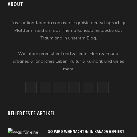
ABOUT
Faszination-Kanada.com ist die größte deutschsprachige
Plattform rund um das Thema Kanada. Entdecke das
Traumland in unserem Blog.
Wir informieren über Land & Leute, Flora & Fauna,
urbanes & ländliches Leben, Kultur & Kulinarik und vieles
mehr.
F
X
I
R
Y
L
a
(
n
S
o
i
c
T
s
S
u
n
BELIEBTESTE ARTIKEL
e
w
t
T
k
SO WIRD WEIHNACHTEN IN KANADA GEFEIERT
b
i
a
u
e