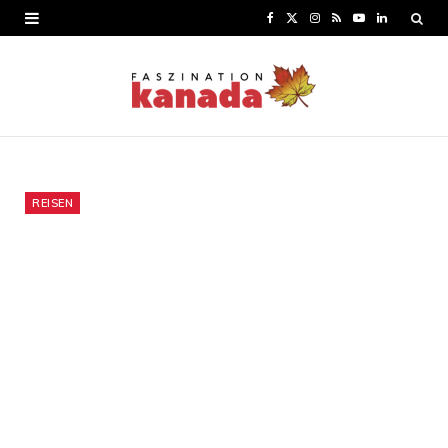
F
X
I
R
Y
L
a
(
n
S
o
i
c
T
s
S
u
n
e
w
t
T
k
b
i
a
u
e
o
t
g
b
d
REISEN
o
t
r
e
I
k
e
a
n
r
m
)