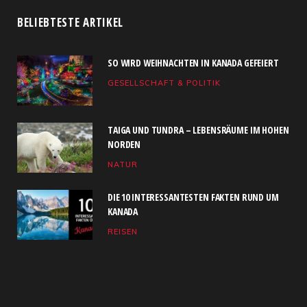
c
T
s
S
u
n
BELIEBTESTE ARTIKEL
e
w
t
T
k
SO WIRD WEIHNACHTEN IN KANADA GEFEIERT
b
i
a
u
e
GESELLSCHAFT & POLITIK
o
t
g
b
d
o
t
r
e
I
TAIGA UND TUNDRA – LEBENSRÄUME IM HOHEN
k
e
a
n
NORDEN
NATUR
r
m
)
DIE 10 INTERESSANTESTEN FAKTEN RUND UM
KANADA
REISEN