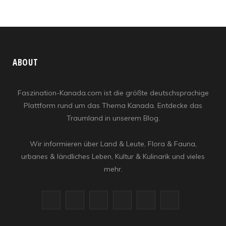
ABOUT
Faszination-Kanada.com ist die größte deutschsprachige
Plattform rund um das Thema Kanada. Entdecke das
Traumland in unserem Blog.
Wir informieren über Land & Leute, Flora & Fauna,
urbanes & ländliches Leben, Kultur & Kulinarik und vieles
mehr.
F
X
I
R
Y
L
a
(
n
S
o
i