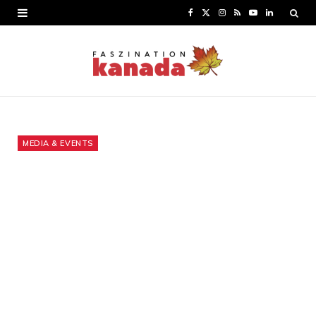
F
X
I
R
Y
L
a
(
n
S
o
i
c
T
s
S
u
n
e
w
t
T
k
b
i
a
u
e
o
t
g
b
d
MEDIA & EVENTS
o
t
r
e
I
k
e
a
n
r
m
)