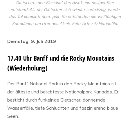
Gletschers den Flusslauf des Alsek, ein riesiger See
entstand. Als der Gletscher sich wieder zurückzog, wurde
das Tal komplett überspült. So entstanden die weitläufigen
Sanddünen am Ufer des Alsek. Foto Arte / © Florianfilm
Dienstag, 9. Juli 2019
17.40 Uhr Banff und die Rocky Mountains
(Wiederholung)
Der Banff National Park in den Rocky Mountains ist
der älteste und beliebteste Nationalpark Kanadas. Er
besticht durch funkelnde Gletscher, donnernde
Wasserfälle, tiefe Schluchten und faszinierend blaue
Seen.