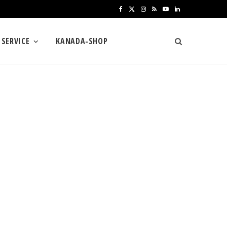
F
X
I
R
Y
L
a
(
n
S
o
i
SERVICE
KANADA-SHOP
c
T
s
S
u
n
e
w
t
T
k
b
i
a
u
e
o
t
g
b
d
o
t
r
e
I
k
e
a
n
r
m
)