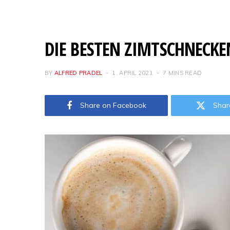
DIE BESTEN ZIMTSCHNECKEN
BY
ALFRED PRADEL
1. APRIL 2021
7 MINS READ
Share on Facebook
Shar